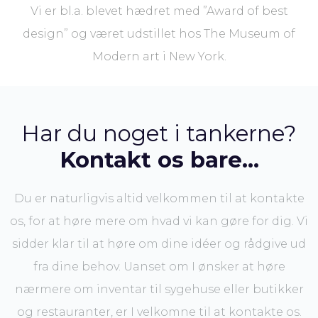
Vi er bl.a. blevet hædret med ”Award of best
design” og været udstillet hos The Museum of
Modern art i New York.​
Har du noget i tankerne?
Kontakt os bare...
Du er naturligvis altid velkommen til at kontakte
os, for at høre mere om hvad vi kan gøre for dig.​ Vi
sidder klar til at høre om dine idéer og rådgive ud
fra dine behov. Uanset om I ønsker at høre
nærmere om inventar til sygehuse eller butikker
og restauranter, er I velkomne til at kontakte os.