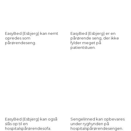
EasyBed (Esbjerg) kan nemt
EasyBed (Esbjerg) er en
opredes som
pårørende seng, der ikke
pårørendeseng.
fylder meget på
patientstuen.
EasyBed (Esbjerg) kan også
Sengelinned kan opbevares
slås op til en
under ryghynden på
hospitalspårørendesofa.
hospitalspårørendesengen.