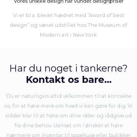
​Vores unikke design har vundet designpriser
Vi er bl.a. blevet hædret med ”Award of best
design” og været udstillet hos The Museum of
Modern art i New York.​
Har du noget i tankerne?
Kontakt os bare...
Du er naturligvis altid velkommen til at kontakte
os, for at høre mere om hvad vi kan gøre for dig.​ Vi
sidder klar til at høre om dine idéer og rådgive ud
fra dine behov. Uanset om I ønsker at høre
nærmere om inventar til sygehuse eller butikker