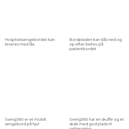
Hospitalssengebordet kan
Bordpladen kan slås ned og
leveres med lås.
op efter behov på
patientbordet.
Swing360 er et mobilt
Swing360 har en skuffe og et
sengebord på hjul.
skab med god plads til
opbevaring.